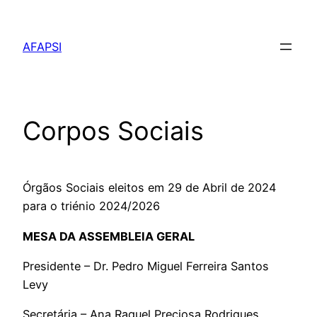
Saltar
para
AFAPSI
o
conteúdo
Corpos Sociais
Órgãos Sociais eleitos em 29 de Abril de 2024
para o triénio 2024/2026
MESA DA ASSEMBLEIA GERAL
Presidente – Dr. Pedro Miguel Ferreira Santos
Levy
Secretária – Ana Raquel Preciosa Rodrigues